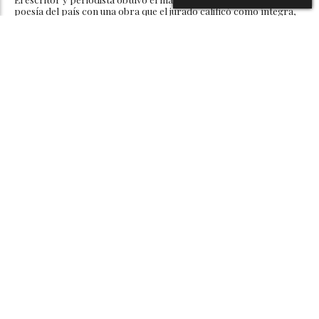
poesía del país con una obra que el jurado calificó como íntegra,
precisa y de notable calidad literaria
Jean Andrés Pumarol Fernández es arrestado
luego de que se impusiera prisión preventiva
06/08/2026 22:15
La Ucaprec ejecutó su arresto luego de que la Corte del Distrito
Nacional acogiera un recurso de apelación del Ministerio Público
que envía a juicio al procesado por matar a una mujer y herir a