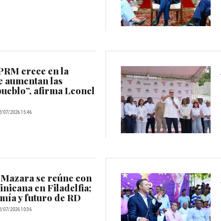
 PRM crece en la
e aumentan las
pueblo”, afirma Leonel
2/07/2026 15:46
Mazara se reúne con
nicana en Filadelfia;
mía y futuro de RD
2/07/2026 10:36