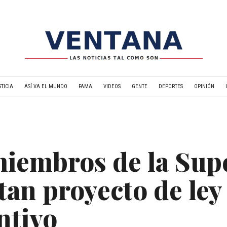
STICIA
ASÍ VA EL MUNDO
FAMA
VIDEOS
GENTE
DEPORTES
OPINIÓN
miembros de la Sup
tan proyecto de ley
ntivo